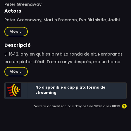
Peter Greenaway
Actors
Peter Greenaway, Martin Freeman, Eva Birthistle, Jodhi
May, Emily Holmes, Jonathan Holmes, Michael Teigen,
Més...
Natalie Press, Toby Jones
Descripció
El 1642, any en què es pintà La ronda de nit, Rembrandt
era un pintor d’èxit. Trenta anys després, era un home
pobre i arruïnat. Va ser aquest el resultat d’una
Més...
venjança causat per la perillosa acusació que va fer a
la seva pintura?
No disponible a cap plataforma de
streaming
Darrera actualització: 9 d'agost de 2026 a les 08:13