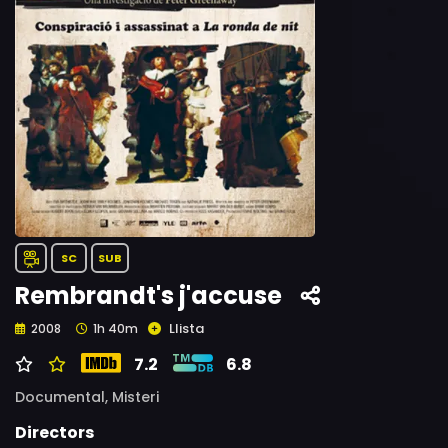
SC
SUB
Rembrandt's j'accuse
Llista
2008
1h 40m
7.2
6.8
Documental,
Misteri
Directors