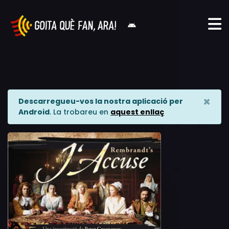
×
Descarregueu-vos la nostra aplicació per
Android
. La trobareu en
aquest enllaç