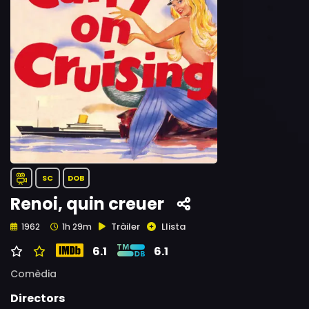
SC
DOB
Renoi, quin creuer
Tràiler
Llista
1962
1h 29m
6.1
6.1
Comèdia
Directors