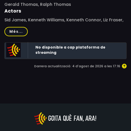
Gerald Thomas, Ralph Thomas
Actors
Sid James, Kenneth Williams, Kenneth Connor, Liz Fraser,
Dilys Laye, Esma Cannon, Lance Percival, Jimmy
Més...
Thompson, Ronnie Stevens, Vincent Ball, Ed Devereaux,
Brian Rawlinson, Anton Rodgers, Cyril Chamberlain,
No disponible a cap plataforma de
Willoughby Goddard, Anthony Sagar, Terence Frisby,
streaming
Mario Fabrizi, Marian Collins, Jill Mai Meredith, Alan Casley
Darrera actualització: 4 d'agost de 2026 a les 17:16