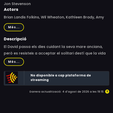
Jon Stevenson
Actors
Brian Landis Folkins, Wil Wheaton, Kathleen Brady, Amy
Rutledge, Adrian Egolf, Olivia Hendrick, Karin Carr, Sara
Més...
Woodyard, Josh Staab, Luke Sorge, Brandon Fryman
Descripció
El David passa els dies cuidant la seva mare anciana,
però es resisteix a acceptar el solitari destí que la vida
sembla haver-li reservat, i per això s’inscriu a un servei
Més...
de cites a través de vídeo. Un dia, li cau a les mans una
cinta amb l’etiqueta “Rent-A-Pal”; en ella, el carismàtic
No disponible a cap plataforma de
Andy ofereix la calidesa i la companyia que el David tant
streaming
necessita. Però la seva amistat té un preu...
Darrera actualització: 4 d'agost de 2026 a les 19:15