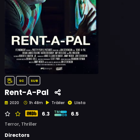
SC
SUB
Rent-A-Pal
Tràiler
Llista
2020
1h 48m
6.3
6.5
Terror,
Thriller
Directors