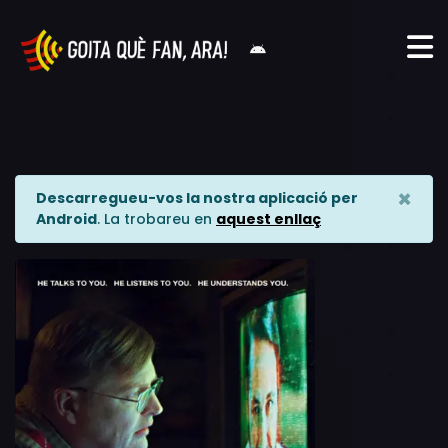
×
Descarregueu-vos la nostra aplicació per
Android
. La trobareu en
aquest enllaç