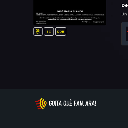
De
Un 
SC
DOB