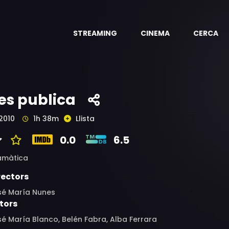
STREAMING
CINEMA
CERCA
es publica
2010
1h 38m
Llista
0.0
6.5
amàtica
rectors
sé María Nunes
tors
é María Blanco, Belén Fabra, Alba Ferrara