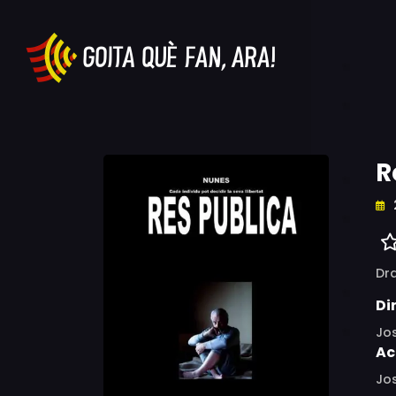
R
Dr
Di
Jo
Ac
Jos