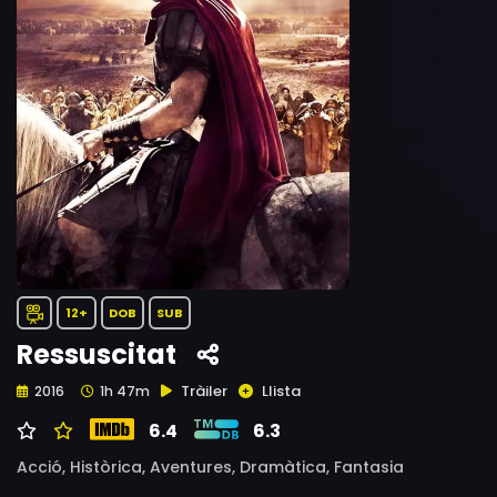
12+
DOB
SUB
Ressuscitat
Tràiler
Llista
2016
1h 47m
6.4
6.3
Acció,
Històrica,
Aventures,
Dramàtica,
Fantasia