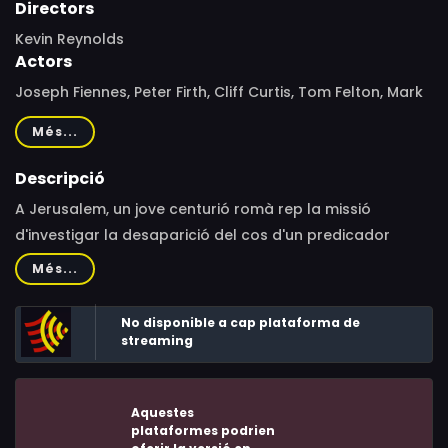
Directors
Kevin Reynolds
Actors
Joseph Fiennes, Peter Firth, Cliff Curtis, Tom Felton, Mark
Killeen, María Botto, Mish Boyko, Selva Rasalingam,
Més...
Stewart Scudamore, Antonio Gil, Stephen Hagan,
Stephen Greif, Andy Gathergood, Jovan Pisani, Luis
Descripció
Callejo, Jan Cornet, Pepe Lorente, Manu Fullola, Mario
A Jerusalem, un jove centurió romà rep la missió
Tardón, Àlex Maruny, Paco Manzanedo, Tomás Pozzi,
d'investigar la desaparició del cos d'un predicador
Karim Saleh, Jacob Yakob, Mario de la Rosa, Ramiro
natzarè crucificat tres dies abans.
Més...
Alonso, Clare Agius, Margaret Jackman, Beppe Abela,
Manolo Caro, Joe Manjón
No disponible a cap plataforma de
streaming
Aquestes
plataformes podrien