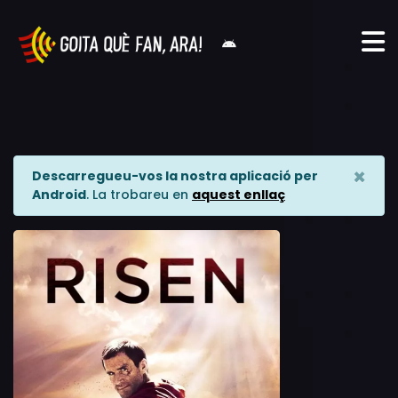
×
Descarregueu-vos la nostra aplicació per
Android
. La trobareu en
aquest enllaç