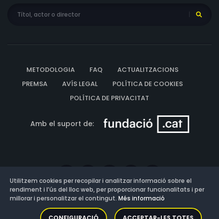
METODOLOGIA
FAQ
ACTUALITZACIONS
PREMSA
AVÍS LEGAL
POLÍTICA DE COOKIES
POLÍTICA DE PRIVACITAT
Amb el suport de:
Utilitzem cookies per recopilar i analitzar informació sobre el
rendiment i l’ús del lloc web, per proporcionar funcionalitats i per
millorar i personalitzar el contingut.
Més informació
Versió: 3.13.0.202607011342
CONFIGURACIÓ
ACCEPTAR-LES TOTES