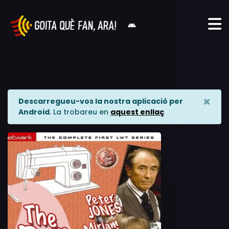
×
Descarregueu-vos la nostra aplicació per
Android
. La trobareu en
aquest enllaç