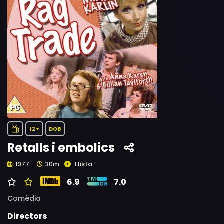
12+
DOB
Retalls i embolics
Llista
1977
30m
6.9
7.0
Comèdia
Directors