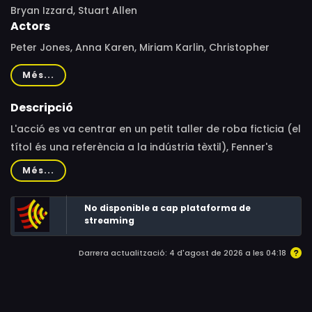
Bryan Izzard, Stuart Allen
Actors
Peter Jones, Anna Karen, Miriam Karlin, Christopher
Beeny, Gillian Taylforth, Deddie Davies, Diane Langton
Més...
Descripció
L'acció es va centrar en un petit taller de roba ficticia (el
títol és una referència a la indústria tèxtil), Fenner's
Fashions a Londres.
Més...
No disponible a cap plataforma de
streaming
Darrera actualització: 4 d'agost de 2026 a les 04:18