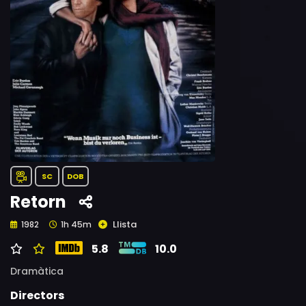
SC
DOB
Retorn
Llista
1982
1h 45m
5.8
10.0
Dramàtica
Directors