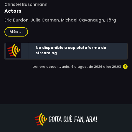
Christel Buschmann
Actors
Eric Burdon, Julie Carmen, Michael Cavanaugh, Jörg
Pfennigwerth, Blair Ashleigh, John Aprea, Blackie
Més...
Dammett, Louisiana Red, Harry Hart-Browne, Rosa King,
Bob Lockwood, Dan van Husen
No disponible a cap plataforma de
streaming
Darrera actualització: 4 d'agost de 2026 a les 20:03