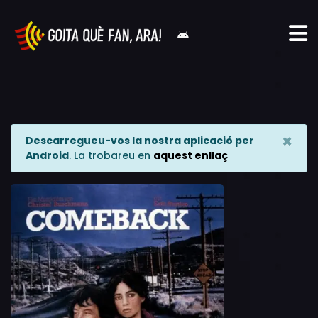
×
Descarregueu-vos la nostra aplicació per
Android
. La trobareu en
aquest enllaç