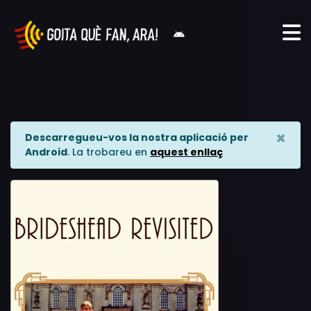
×
Descarregueu-vos la nostra aplicació per
Android
. La trobareu en
aquest enllaç