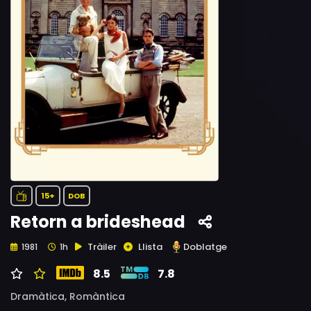
15+
DOB
Retorn a brideshead
Tràiler
Llista
Doblatge
1981
1h
8.5
7.8
Dramàtica,
Romàntica