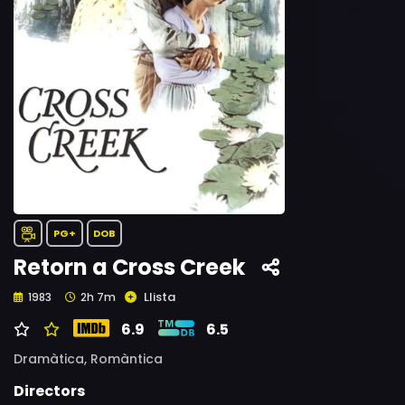
PG+
DOB
Retorn a Cross Creek
Llista
1983
2h 7m
6.9
6.5
Dramàtica,
Romàntica
Directors