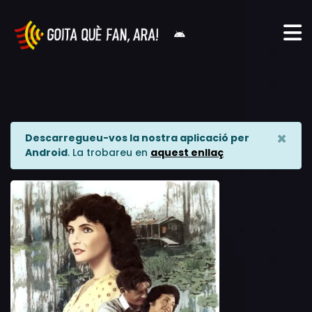
×
Descarregueu-vos la nostra aplicació per
Android
. La trobareu en
aquest enllaç