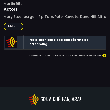
Martin Ritt
Actors
Mary Steenburgen, Rip Torn, Peter Coyote, Dana Hill, Alfre
Woodard, Joanna Miles, Ike Eisenmann, Toni Hudson,
Més...
Cary Guffey, Bo Rucker, Jay O. Sanders, John Hammond,
Tommy Alford, Norton Baskin, Terrence Gehr, Keith
No disponible a cap plataforma de
Michel, Nora Rogers, Kenneth V. Vickery, C.T. Wakefield,
streaming
Malcolm McDowell
Darrera actualització: 5 d'agost de 2026 a les 05:06