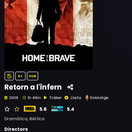
R+
DOB
Retorn a l'infern
Tràiler
Llista
Doblatge
2006
1h 46m
5.6
5.4
Dramàtica,
Bèl·lica
Directors