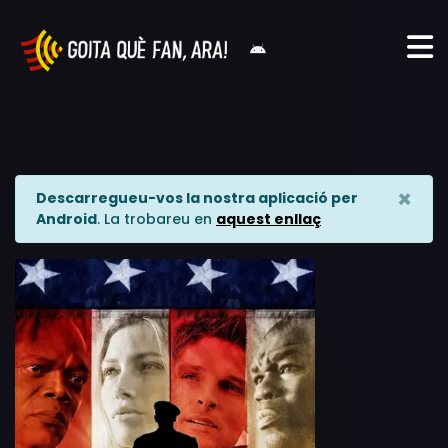
×
Descarregueu-vos la nostra aplicació per
Android
. La trobareu en
aquest enllaç