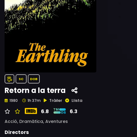
SC
DOB
Retorn a la terra
Tràiler
Llista
1980
1h 37m
6.8
6.3
Acció,
Dramàtica,
Aventures
Directors