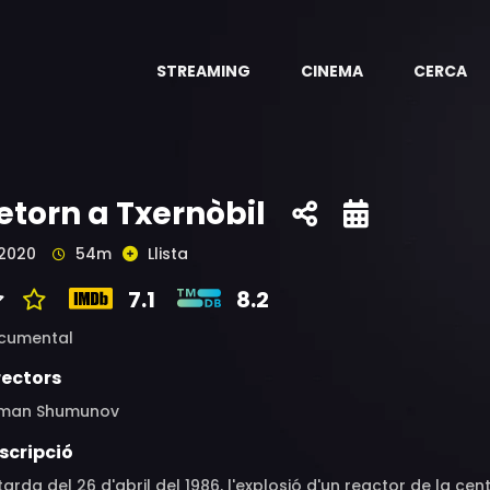
STREAMING
CINEMA
CERCA
etorn a Txernòbil
2020
54m
Llista
7.1
8.2
cumental
rectors
man Shumunov
scripció
tarda del 26 d'abril del 1986, l'explosió d'un reactor de la ce