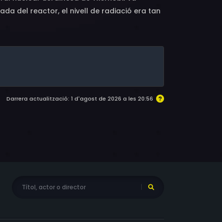
lada del reactor, el nivell de radiació era tan
campar perillosament per la Unió Soviètica i
s supervivents tornen a la zona d'exclusió de
gèdia que ha marcat les seves vides.
Darrera actualització: 1 d'agost de 2026 a les 20:56