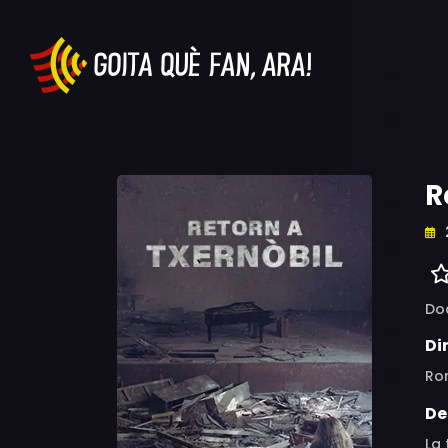
R
Do
Di
Ro
De
La 