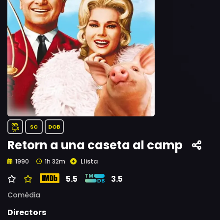
SC
DOB
Retorn a una caseta al camp
Llista
1990
1h 32m
5.5
3.5
Comèdia
Directors