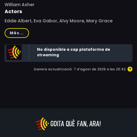
William Asher
Actors
Eddie Albert, Eva Gabor, Alvy Moore, Mary Grace
Canfield, Sid Melton, Tom Lester, Frank Cady, Pat
Més...
Buttram, John Scott Clough, Mary Tanner Bailey, Henry
Gibson, Lucy Lee Flippin, Mark Ballou, John Asher, Lycia
No disponible a cap plataforma de
Naff, John Alvin, Tom Simmons, Sally Kemp, Tippi Hedren,
streaming
Frank Welker
Darrera actualització: 7 d'agost de 2026 a les 20:42