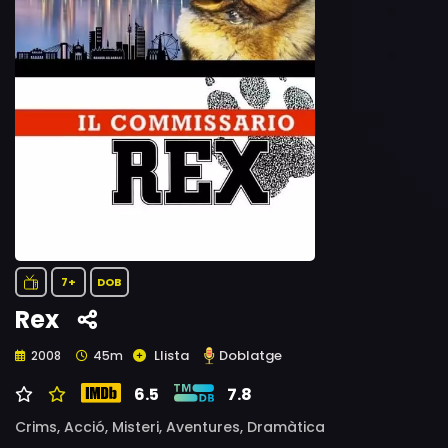
7+
DOB
Rex
Llista
Doblatge
2008
45m
6.5
7.8
Crims,
Acció,
Misteri,
Aventures,
Dramàtica