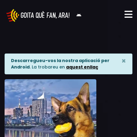
×
Descarregueu-vos la nostra aplicació per
Android
. La trobareu en
aquest enllaç