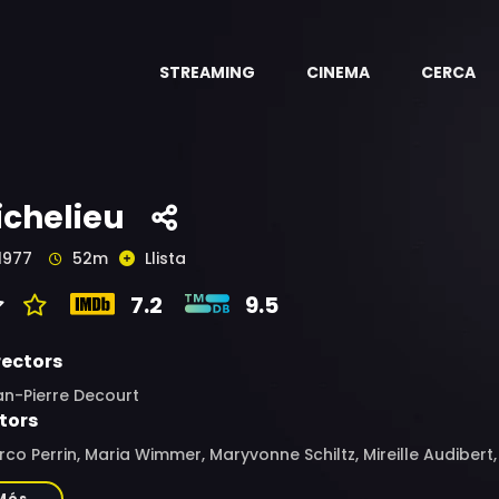
STREAMING
CINEMA
CERCA
ichelieu
1977
52m
Llista
7.2
9.5
rectors
an-Pierre Decourt
tors
co Perrin, Maria Wimmer, Maryvonne Schiltz, Mireille Audibert
euze, Hans Caninenberg, Jan Hendriks, Werner Kreindl, Alexan
Més...