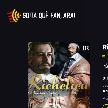
R
Di
Je
Ac
Mar
Del