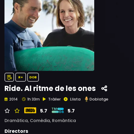
R+
DOB
Ride. Al ritme de les ones
Tràiler
Llista
Doblatge
2014
1h 33m
5.7
5.7
Dramàtica,
Comèdia,
Romàntica
Directors