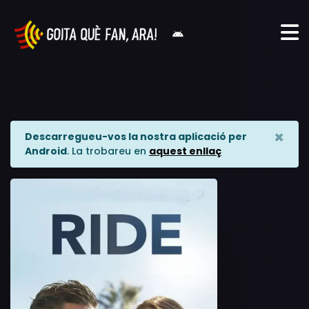
×
Descarregueu-vos la nostra aplicació per
Android
. La trobareu en
aquest enllaç