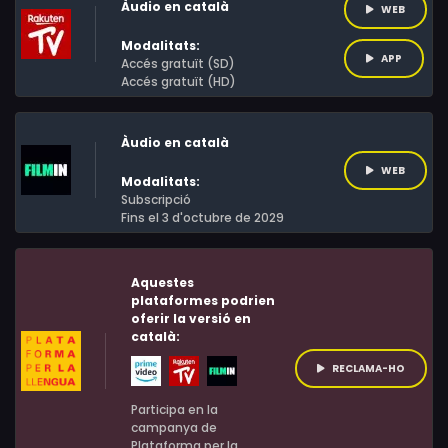
Àudio en català
WEB
Modalitats:
APP
Accés gratuït (SD)
Accés gratuït (HD)
Àudio en català
WEB
Modalitats:
Subscripció
Fins el 3 d'octubre de 2029
Aquestes
plataformes podrien
oferir la versió en
català:
RECLAMA-HO
Participa en la
campanya de
Plataforma per la