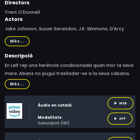
Directors
Trent O'Donnell
Actors
Jake Johnson, Susan Sarandon, J.K. Simmons, D'Arcy
Carden, Luis Fernandez-Gil, Cleo King, Billy Bungeroth,
Més...
Eric Edelstein, D'arcy Carden
Descripció
En Leif rep una herència condicionada quan mor la seva
mare. Abans no pugui traslladar-se a la seva cabana,
ha de completar una elaborada, i de vegades dubtosa,
Més...
llista de tasques pendents.
WEB
Àudio en català
Modalitats:
APP
Subscripció (HD)