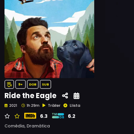
9+
DOB
SUB
Ride the Eagle
Tràiler
Llista
2021
1h 29m
6.3
6.2
Comèdia,
Dramàtica