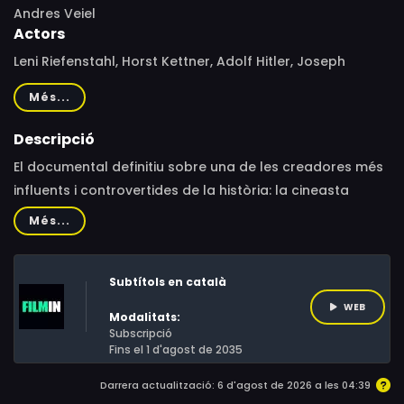
Andres Veiel
Actors
Leni Riefenstahl, Horst Kettner, Adolf Hitler, Joseph
Goebbels, Albert Speer, Rudolf Hess, Hansjürgen
Més...
Rosenbauer, Elfriede Kretschmer
Descripció
El documental definitiu sobre una de les creadores més
influents i controvertides de la història: la cineasta
oficial de l’Alemanya nazi, Leni Riefenstahl. Un retrat
Més...
esgarrifós d’una figura digna d’estudi.A través d’arxius
inèdits, s’explora el llegat artístic de la fotògrafa i
Subtítols en català
directora alemanya Leni Riefenstahl, cineasta oficial de
l’Alemanya nazi, i els seus complexos vincles amb el
WEB
Modalitats:
règim nacionalsocialista de Hitler, juxtaposant el seu
Subscripció
Fins el 1 d'agost de 2035
autoretrat amb proves que suggereixen la seva
consciència de les atrocitats del règim.
Darrera actualització: 6 d'agost de 2026 a les 04:39