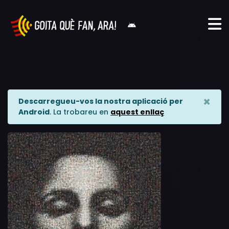
×
Descarregueu-vos la nostra aplicació per
Android
. La trobareu en
aquest enllaç