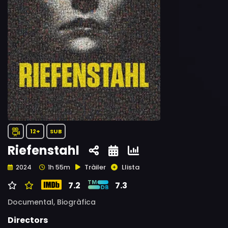
12+
SUB
Riefenstahl
Tràiler
Llista
2024
1h 55m
7.2
7.3
Documental,
Biogràfica
Directors