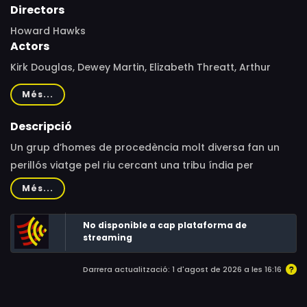
Directors
Howard Hawks
Actors
Kirk Douglas, Dewey Martin, Elizabeth Threatt, Arthur
Hunnicutt, Buddy Baer, Steven Geray, Henri Letondal,
Més...
Hank Worden, Jim Davis, Thol Simonson, William Self,
Beulah Archuletta, Frank De Kova, John George, Fred
Descripció
Graham, Jay Novello
Un grup d’homes de procedència molt diversa fan un
perillós viatge pel riu cercant una tribu índia per
comprar-los pells.
Més...
No disponible a cap plataforma de
streaming
Darrera actualització: 1 d'agost de 2026 a les 16:16