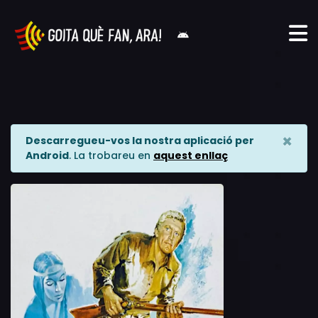
×
Descarregueu-vos la nostra aplicació per
Android
. La trobareu en
aquest enllaç