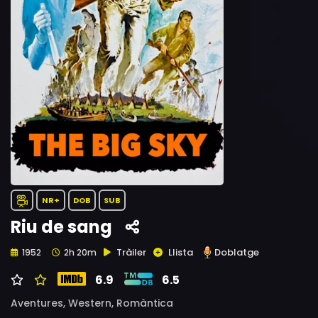
NR+
DOB
SUB
Riu de sang
Tràiler
Llista
Doblatge
1952
2h 20m
6.9
6.5
Aventures,
Western,
Romàntica