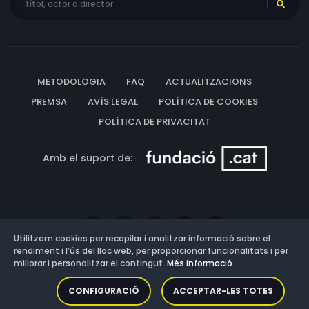
METODOLOGIA
FAQ
ACTUALITZACIONS
PREMSA
AVÍS LEGAL
POLÍTICA DE COOKIES
POLÍTICA DE PRIVACITAT
Amb el suport de:
Utilitzem cookies per recopilar i analitzar informació sobre el
rendiment i l’ús del lloc web, per proporcionar funcionalitats i per
millorar i personalitzar el contingut.
Més informació
Versió: 3.13.0.202607011342
CONFIGURACIÓ
ACCEPTAR-LES TOTES