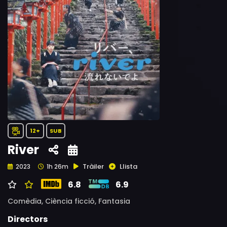
12+
SUB
River
Tràiler
Llista
2023
1h 26m
6.8
6.9
Comèdia,
Ciència ficció,
Fantasia
Directors