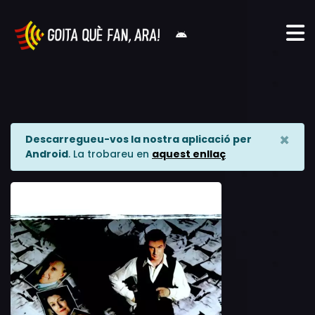
×
Descarregueu-vos la nostra aplicació per
Android
. La trobareu en
aquest enllaç