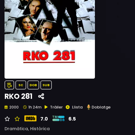
SC
DOB
SUB
RKO 281
Tràiler
Llista
Doblatge
2000
1h 24m
7.0
6.5
Dramàtica,
Històrica