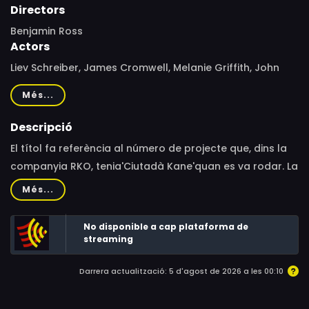
Directors
Benjamin Ross
Actors
Liev Schreiber, James Cromwell, Melanie Griffith, John
Malkovich, Liam Cunningham, David Suchet, Fiona Shaw,
Més...
Anastasia Hille, Brenda Blethyn, Roy Scheider, Roger
Allam, Simeon Andrews, William Armstrong, Jay Benedict,
Descripció
Ron Berglas, Paul Birchard, Neil Conrich, Michael Cronin,
El títol fa referència al número de projecte que, dins la
Sarah Franzl, Briony Glassco, Louis Hammond, Aaron
companyia RKO, tenia'Ciutadà Kane'quan es va rodar. La
Keeling, Joseph Long, Gareth Marks, Olivier Pierre, Roger
pel·lícula és una recreació fictícia, però bastant fidel
Més...
Rose, Rolf Saxon, Adrian Schiller, Kerry Shale, Cyril Shaps,
d’aquell rodatge, amb tots els personatges i les
Tusse Silberg, Toby Whithouse, Tim Woodward, Angus
circumstàncies que el van afectar.
No disponible a cap plataforma de
Wright, Bobby Valentino
streaming
Darrera actualització: 5 d'agost de 2026 a les 00:10