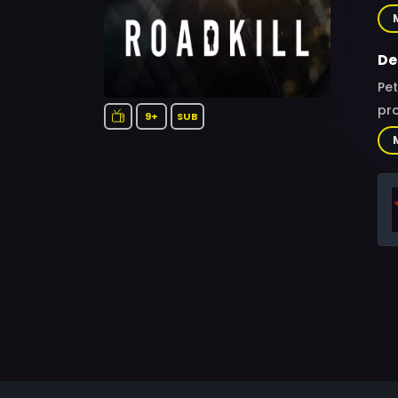
Sha
Pit
De
Pet
pr
9+
SUB