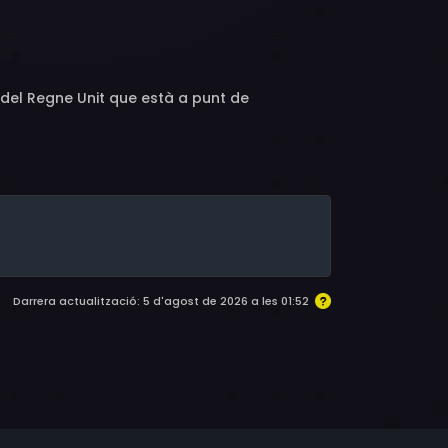
 Cunniffe, Danny Ashok, Millie Brady, Tony
 del Regne Unit que està a punt de
Darrera actualització: 5 d'agost de 2026 a les 01:52