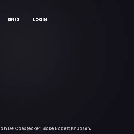
EINES
LOGIN
 Iain De Caestecker, Sidse Babett Knudsen,