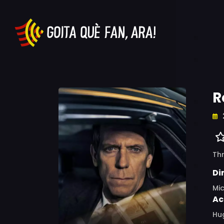
R
Thr
Di
Mic
Ac
Hug