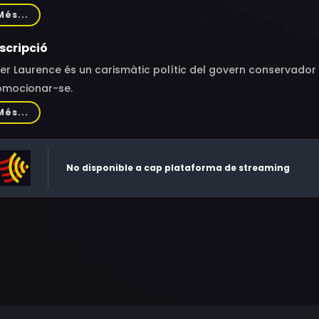
lom Brune-Franklin, Jennifer Hennessy, Anna Francolini, Emma
Més...
ts
scripció
er Laurence és un carismàtic polític del govern conservador
omocionar-se.
Més...
No disponible a cap plataforma de streaming