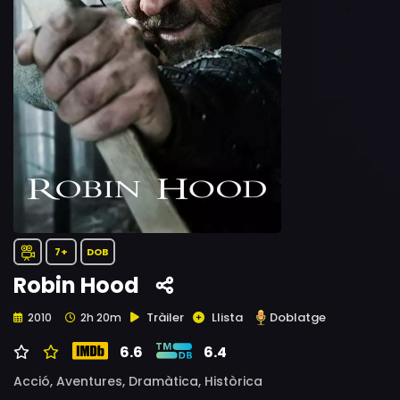
7+
DOB
Robin Hood
Tràiler
Llista
Doblatge
2010
2h 20m
6.6
6.4
Acció,
Aventures,
Dramàtica,
Històrica