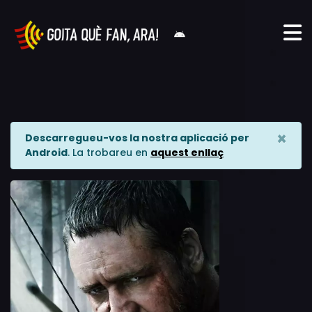
×
Descarregueu-vos la nostra aplicació per
Android
. La trobareu en
aquest enllaç