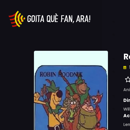
R
An
Di
Wi
Ac
Len