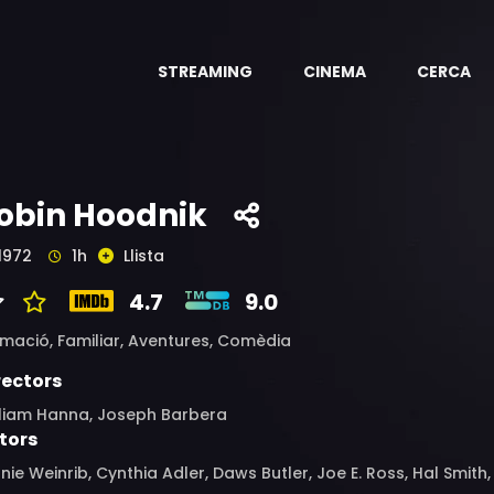
STREAMING
CINEMA
CERCA
obin Hoodnik
1972
1h
Llista
4.7
9.0
imació,
Familiar,
Aventures,
Comèdia
rectors
lliam Hanna, Joseph Barbera
tors
nie Weinrib, Cynthia Adler, Daws Butler, Joe E. Ross, Hal Smit