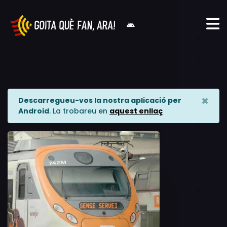
×
Descarregueu-vos la nostra aplicació per
Android
. La trobareu en
aquest enllaç