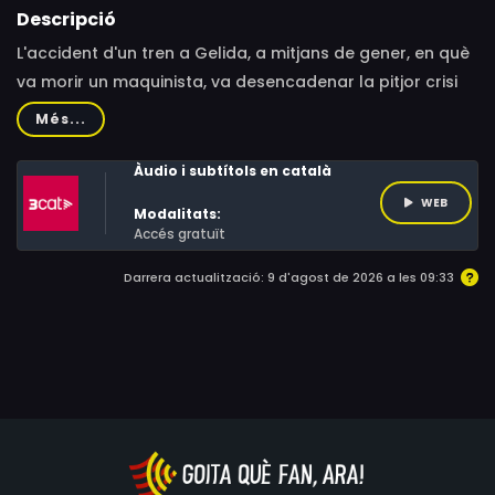
Descripció
L'accident d'un tren a Gelida, a mitjans de gener, en què
va morir un maquinista, va desencadenar la pitjor crisi
que ha viscut mai Rodalies, amb retards desmesurats,
Més...
cancel·lacions, trams sense servei i alguns túnels
tancats durant mesos, a causa d'una revisió exhaustiva
Àudio i subtítols en català
de la infraestructura. Una crisi que ha impactat de ple
WEB
Modalitats:
en un servei que ja tenia la reputació molt tocada,
Accés gratuït
després de molts anys d'incidències.
Darrera actualització: 9 d'agost de 2026 a les 09:33