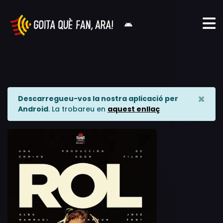
×
Descarregueu-vos la nostra aplicació per
Android
. La trobareu en
aquest enllaç