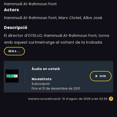
Hammudi Al-Rahmoun Font
Actors
Hammudi Al-Rahmoun Font, Marc Clotet, Alba José
Descripció
El director d'OTEL·LO, Hammudi Al-Rahmoun Font, torna
amb aquest curtmetratge al voltant de la trobada
entre una prostituta i un client, en què res és el que
Més...
sembla.De nit, en un polígon industrial, el Martín va a la
trobada amb una prostituta amb la qual comença a
Àudio en català
pactar els preus d'un servei. Aviat començarem a
entendre que la seva relació no és nova, i que tots dos
WEB
Modalitats:
s'han ficat en un joc molt perillós.
Subscripció
Fins el 31 de desembre de 2031
Darrera actualització: 10 d'agost de 2026 a les 02:06