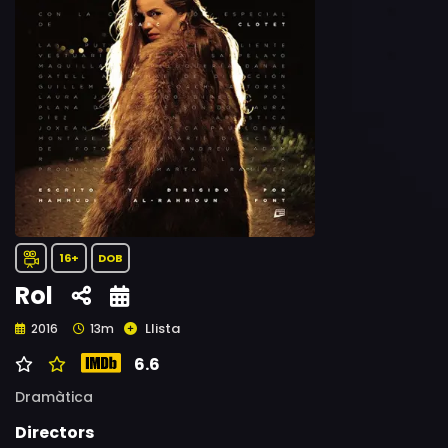
16+
DOB
Rol
Llista
2016
13m
6.6
Dramàtica
Directors