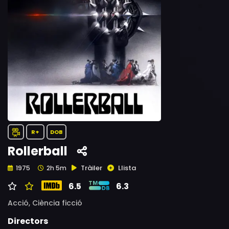
R+
DOB
Rollerball
Tràiler
Llista
1975
2h 5m
6.5
6.3
Acció,
Ciència ficció
Directors