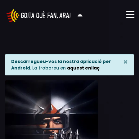
×
Descarregueu-vos la nostra aplicació per
Android
. La trobareu en
aquest enllaç