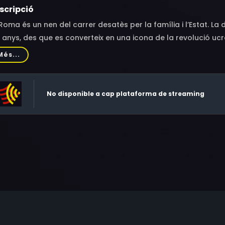
scripció
Roma és un nen del carrer desatès per la família i l’Estat. L
 anys, des que es converteix en una icona de la revolució uc
rfenat als 18 anys.
Més...
No disponible a cap plataforma de streaming