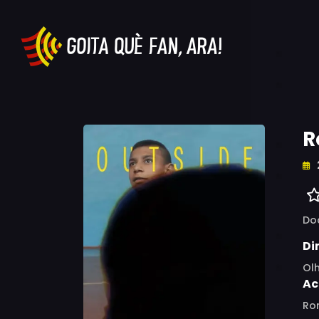
R
Do
Di
Ol
Ac
Ro