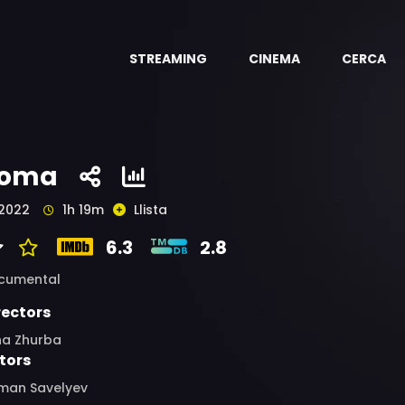
STREAMING
CINEMA
CERCA
oma
2022
1h 19m
Llista
6.3
2.8
cumental
rectors
ha Zhurba
tors
man Savelyev