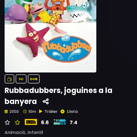
SC
DOB
Rubbadubbers, joguines a la
banyera
Tràiler
Llista
2003
10m
6.6
7.4
Animació,
Infantil