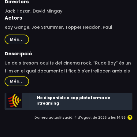
Directors
Jack Hazan, David Mingay
Actors
Ray Gange, Joe Strummer, Topper Headon, Paul
Simonon, Jimmy Pursey, Mick Jones, Ari Up
Més...
Descripció
Un dels tresors ocults del cinema rock. “Rude Boy” és un
film en el qual documental i ficció s’entrellacen amb els
punks The Clash com a protagonistes.
Més...
No disponible a cap plataforma de
streaming
Darrera actualització: 4 d'agost de 2026 a les 14:56