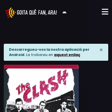
×
Descarregueu-vos la nostra aplicació per
Android
. La trobareu en
aquest enllaç