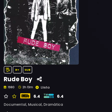
R+
SUB
Rude Boy
Llista
1980
2h 13m
6.4
6.4
Documental,
Musical,
Dramàtica