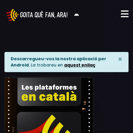
×
Descarregueu-vos la nostra aplicació per
Android
. La trobareu en
aquest enllaç