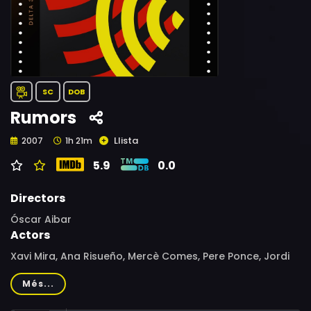
SC
DOB
Rumors
Llista
2007
1h 21m
5.9
0.0
Directors
Óscar Aibar
Actors
Xavi Mira, Ana Risueño, Mercè Comes, Pere Ponce, Jordi
Boixaderas, Benito Pocino, Núria Prims
Més...