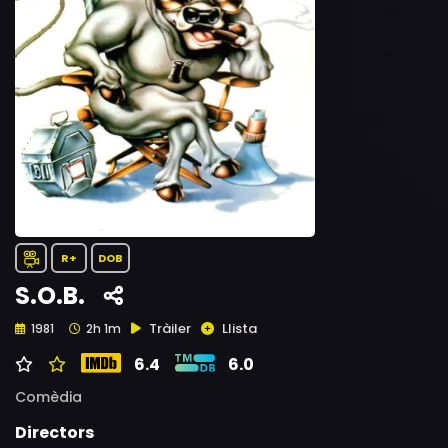
R+
DOB
S.O.B.
Tràiler
Llista
1981
2h 1m
6.4
6.0
Comèdia
Directors