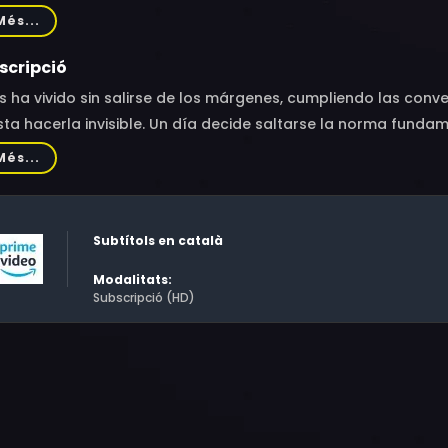
iérrez, Will Shepard, Raul Peña, Isabel Gaudí, Ismael Amabal, 
Més...
ia Freijeiro, Iñigo de la Iglesia, Raúl Peña, Will Shephard, Z
scripció
s ha vivido sin salirse de los márgenes, cumpliendo las co
ta hacerla invisible. Un día decide saltarse la norma funda
 te hace existir no te satisface.
Més...
Subtítols en català
Modalitats:
Subscripció (HD)