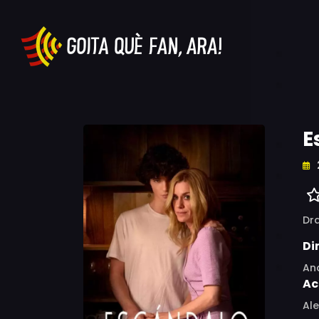
E
Dr
Di
An
Ac
Ale