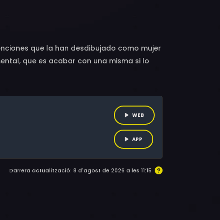
Carlos Lorenzo, Fanny Gautier, Pedro Beitia,
oe Bonafonte, Ismael Abadal, Marta Tomasa
nvenciones que la han desdibujado como mujer
mental, que es acabar con una misma si lo
WEB
APP
Darrera actualització: 8 d'agost de 2026 a les 11:15