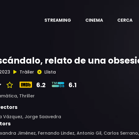
STREAMING
CINEMA
CERCA
scándalo, relato de una obses
2023
Tràiler
Llista
6.2
6.1
amàtica,
Thriller
rectors
a Vázquez, Jorge Saavedra
tors
xandra Jiménez, Fernando Lindez, Antonio Gil, Carlos Serrano, 