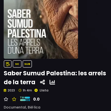
SC
SUB
Saber Sumud Palestina: les arrels
de la terra
Llista
2023
1h 4m
0.0
Documental,
Bèl·lica