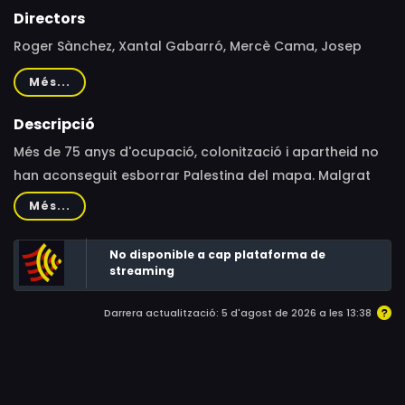
Directors
Roger Sànchez, Xantal Gabarró, Mercè Cama, Josep
Galván
Més...
Descripció
Més de 75 anys d'ocupació, colonització i apartheid no
han aconseguit esborrar Palestina del mapa. Malgrat
totes les dificultats, els i les palestines lluiten per
Més...
certificar que existir és resistir. El documental pretén
sintetitzar, a través de testimonis vivencials i d'expertes
No disponible a cap plataforma de
sobre el terreny, la resistència que dia a dia el poble
streaming
palestí posa en pràctica i les violències acumulades
Darrera actualització: 5 d'agost de 2026 a les 13:38
que l'Estat d'Israel empra per continuar expandint el seu
règim.