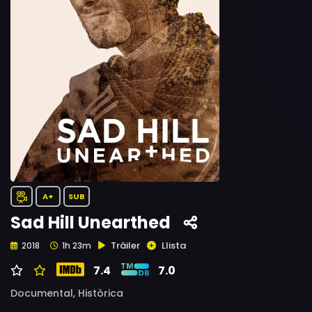
A+
SUB
Sad Hill Unearthed
Tràiler
Llista
2018
1h 23m
7.4
7.0
Documental,
Històrica