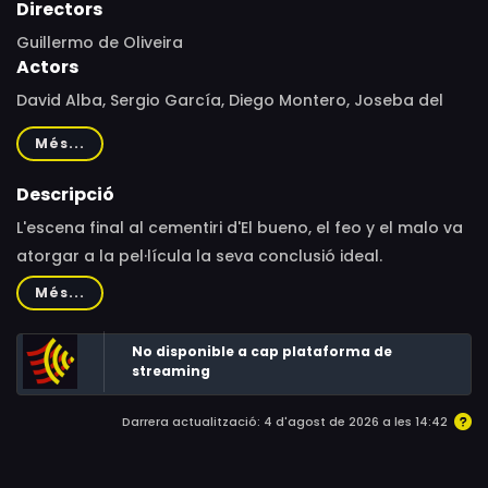
Directors
Guillermo de Oliveira
Actors
David Alba, Sergio García, Diego Montero, Joseba del
Valle, Christopher Frayling, Peter J. Hanley, Eugenio
Més...
Alabiso, Sergio Salvati, James Hetfield, Joe Dante, Álex
de la Iglesia, Ennio Morricone, Clint Eastwood, Stephen
Descripció
Leigh, Juan José de la Horra, José Urrutia, Rafael Solana,
L'escena final al cementiri d'El bueno, el feo y el malo va
Jean-Pierre Lanoue, Anne-Marie Lanoue, José Luis Martín,
atorgar a la pel·lícula la seva conclusió ideal.
Carlo Leva, Giuditta Simi, Sergio Leone, Willa Ross, Devan
Més...
Scott, Daniel Jeffery
No disponible a cap plataforma de
streaming
Darrera actualització: 4 d'agost de 2026 a les 14:42