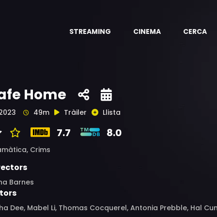
STREAMING
CINEMA
CERCA
afe Home
2023
49m
Tràiler
Llista
7.7
8.0
amàtica,
Crims
rectors
na Barnes
tors
ha Dee, Mabel Li, Thomas Cocquerel, Antonia Prebble, Hal C