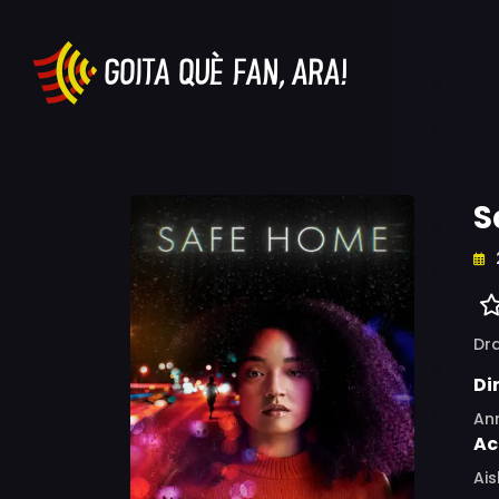
S
Dr
Di
An
Ac
Ais