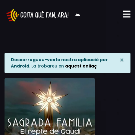
×
Descarregueu-vos la nostra aplicació per
Android
. La trobareu en
aquest enllaç