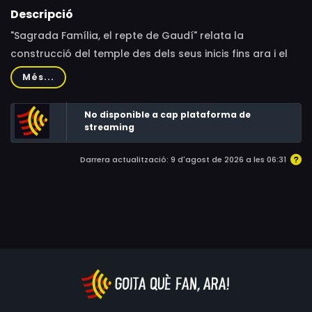
Descripció
"Sagrada Família, el repte de Gaudí" relata la
construcció del temple des dels seus inicis fins ara i el
desafiament de continuar una obra sense el seu
Més...
creador, sense plànols ni gaires documents.
No disponible a cap plataforma de
streaming
Darrera actualització: 9 d'agost de 2026 a les 06:31