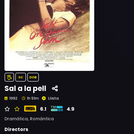
SC
DOB
Sal a la pell
Llista
1992
1h 51m
6.1
4.9
Dramàtica,
Romàntica
Directors