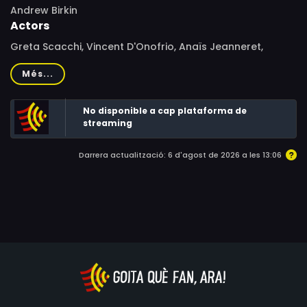
Andrew Birkin
Actors
Greta Scacchi, Vincent D'Onofrio, Anaïs Jeanneret,
Hanns Zischler, Barbara Jones, Rolf Illig, Petra Berndt,
Més...
László I. Kish, Shirley Henderson, Sandra Voe, Claudine
Auger, Charles Berling, Philip Pretten, Gene D'Onofrio,
No disponible a cap plataforma de
Robert Higden, Richard Jutras
streaming
Darrera actualització: 6 d'agost de 2026 a les 13:06