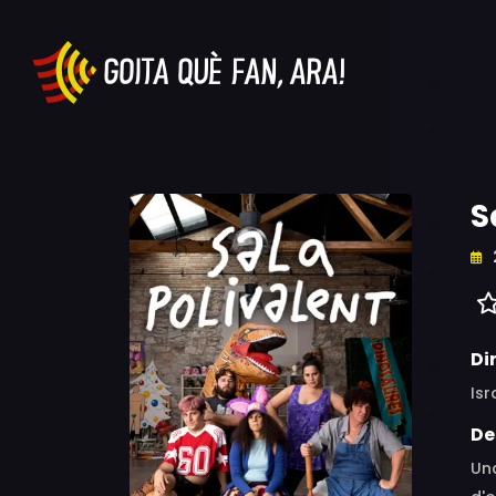
S
Di
Isr
De
Un