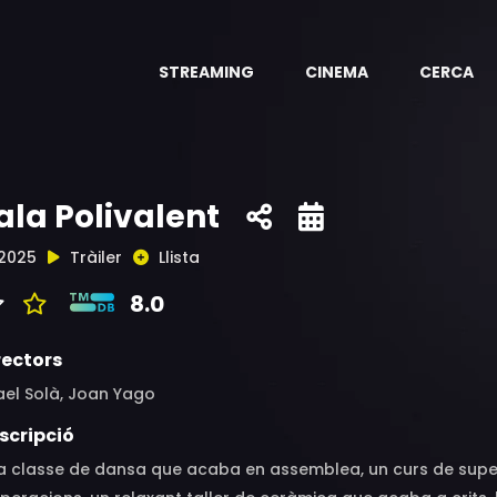
STREAMING
CINEMA
CERCA
ala Polivalent
2025
Tràiler
Llista
8.0
rectors
ael Solà, Joan Yago
scripció
a classe de dansa que acaba en assemblea, un curs de super