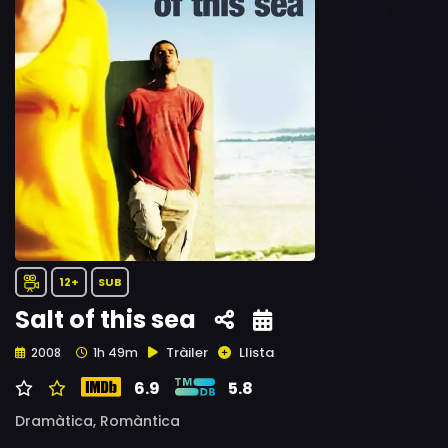
12+
SUB
Salt of this sea
Tràiler
Llista
2008
1h 49m
6.9
5.8
Dramàtica,
Romàntica