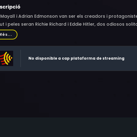
scripció
 Mayall i Adrian Edmonson van ser els creadors i protagonistes
ut i peles seran Richie Richard i Eddie Hitler, dos odiosos soli
 fracassaran una i altra vegada.
Més...
No disponible a cap plataforma de streaming