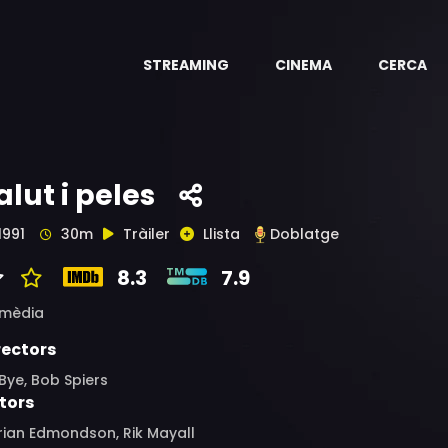
STREAMING
CINEMA
CERCA
alut i peles
1991
30m
Tràiler
Llista
Doblatge
8.3
7.9
mèdia
rectors
Bye, Bob Spiers
tors
rian Edmondson, Rik Mayall