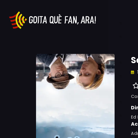
S
Co
Di
Ed 
Ac
Ad