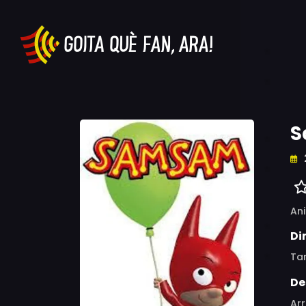
S
An
Di
Ta
De
Ar