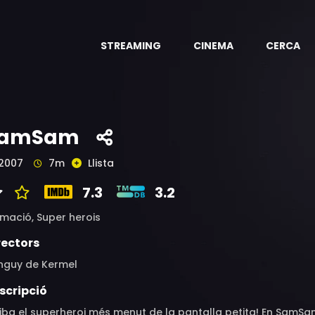
STREAMING
CINEMA
CERCA
amSam
2007
7m
Llista
7.3
3.2
imació,
Super herois
rectors
nguy de Kermel
scripció
riba el superheroi més menut de la pantalla petita! En SamS