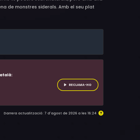
na de monstres siderals. Amb el seu plat
eus amics. Això sí, sovint també li han de
Julieta, que sempre li fan costat. I, és clar,
n mai de vista... No et perdis les aventures
 la bona confitura!
atalà:
RECLAMA-HO
Darrera actualització: 7 d'agost de 2026 a les 16:24