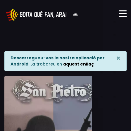
×
Descarregueu-vos la nostra aplicació per
Android
. La trobareu en
aquest enllaç