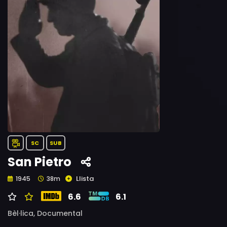
SC
SUB
San Pietro
Llista
1945
38m
6.6
6.1
Bèl·lica,
Documental