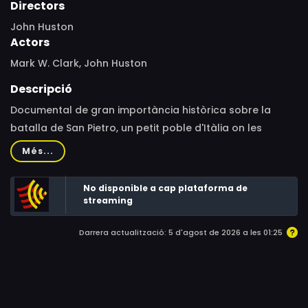
Directors
John Huston
Actors
Mark W. Clark, John Huston
Descripció
Documental de gran importància històrica sobre la
batalla de San Pietro, un petit poble d'Itàlia on les
tropes alemanyes es van enfrontar amb les americanes
Més...
durant la Segona Guerra Mundial.
No disponible a cap plataforma de
streaming
Darrera actualització: 5 d'agost de 2026 a les 01:25