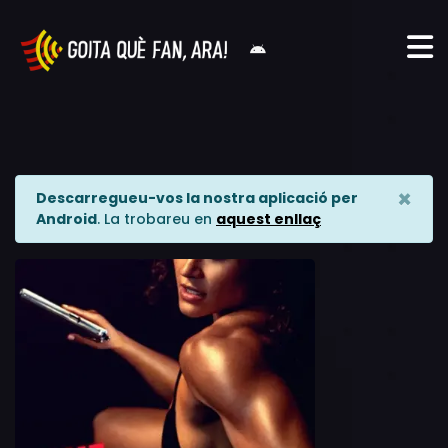
×
Descarregueu-vos la nostra aplicació per
Android
. La trobareu en
aquest enllaç