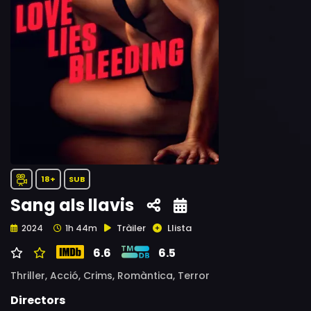
18+
SUB
Sang als llavis
Tràiler
Llista
2024
1h 44m
6.6
6.5
Thriller,
Acció,
Crims,
Romàntica,
Terror
Directors