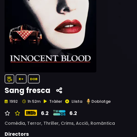
R+
DOB
Sang fresca
Tràiler
Llista
Doblatge
1992
1h 52m
6.2
6.2
Comèdia,
Terror,
Thriller,
Crims,
Acció,
Romàntica
Directors