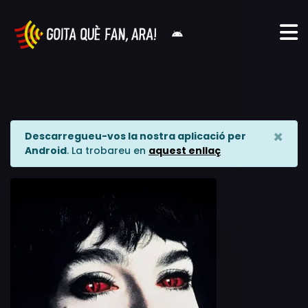
×
Descarregueu-vos la nostra aplicació per
Android
. La trobareu en
aquest enllaç