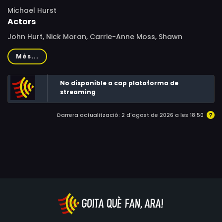
Michael Hurst
Actors
John Hurt, Nick Moran, Carrie-Anne Moss, Shawn
Wayans, Joe Pantoliano, Goûchy Boy, A.C. Peterson,
Més...
Eugene Robert Glazer, Arthur Eng, Alex Karzis, Richard
Fitzpatrick, Hardee T. Lineham, Rob Freeman
No disponible a cap plataforma de
streaming
Darrera actualització: 2 d'agost de 2026 a les 18:50