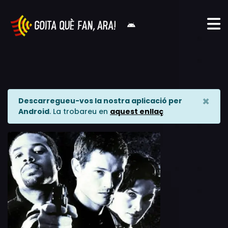
×
Descarregueu-vos la nostra aplicació per
Android
. La trobareu en
aquest enllaç