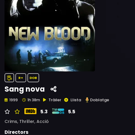
R+
DOB
Sang nova
Tràiler
Llista
Doblatge
1999
1h 38m
5.3
5.5
Crims,
Thriller,
Acció
Directors