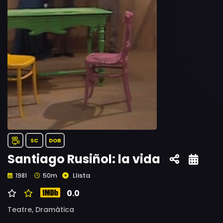
SC
DOB
Santiago Rusiñol: la vida
Llista
1981
50m
0.0
Teatre,
Dramàtica