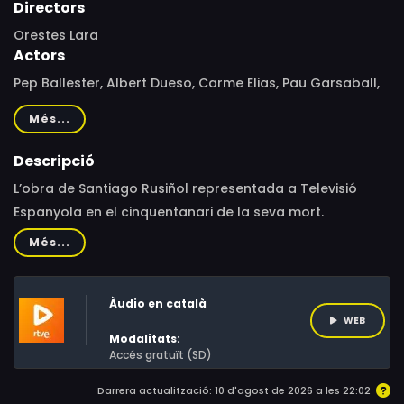
Directors
Orestes Lara
Actors
Pep Ballester, Albert Dueso, Carme Elias, Pau Garsaball,
Josep M. Lana, José Manuel Lana, Joan Miralles, Rosa
Més...
Romero, Quico Romeu, Antonio Rovira, Encarna Sánchez
Descripció
L’obra de Santiago Rusiñol representada a Televisió
Espanyola en el cinquentanari de la seva mort.
Més...
Àudio en català
WEB
Modalitats:
Accés gratuït (SD)
Darrera actualització: 10 d'agost de 2026 a les 22:02