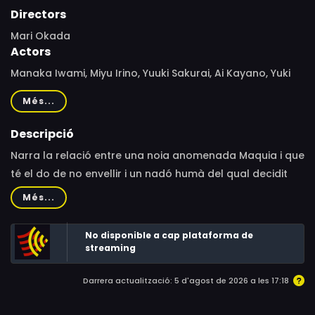
Directors
Mari Okada
Actors
Manaka Iwami, Miyu Irino, Yuuki Sakurai, Ai Kayano, Yuki
Kaji, Yoshimasa Hosoya, Rina Sato, Yoko Hikasa, Miyuki
Més...
Sawashiro, Tomokazu Sugita, Misaki Kuno, Hiroaki Hirata,
Jo Bin, Yuki Kurimoto, Junnosuke Shishido, Taichi
Descripció
Iwakawa, Hiroshi Iwasaki, Keisuke Komoto, Shunsuke
Narra la relació entre una noia anomenada Maquia i que
Sakuya, Miyako Ito, Mayumi Asano, Takehiro Hasu, Yuuya
té el do de no envellir i un nadó humà del qual decidit
Uchida, Ai Maeda, Hiroki Matsukawa, Ryota Iwasaki,
fer-se càrrec.
Més...
Daisuke Motohashi, Masaaki Mizunaka, Jun'ichi Yanagita,
Kouji Kawakami, Kenta Sasa, Miyuri Shimabukuro, Shogo
No disponible a cap plataforma de
Yano, Jun Kasama, Hayato Fujii, Ryunosuke Watanuki
streaming
Darrera actualització: 5 d'agost de 2026 a les 17:18