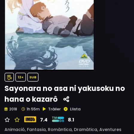
12+
SUB
Sayonara no asa ni yakusoku no
hana o kazarô
Tràiler
Llista
2018
1h 55m
7.4
8.1
Animació,
Fantasia,
Romàntica,
Dramàtica,
Aventures