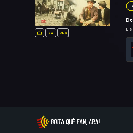
Joh
De
Els
SC
DOB