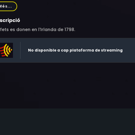
n J. Carney, John Michael, McCarthy, Frederick Warder, Donal
Més...
scripció
 fets es donen en l'Irlanda de 1798.
No disponible a cap plataforma de streaming