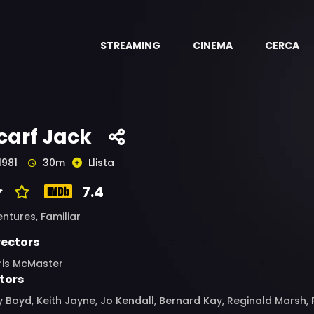
STREAMING
CINEMA
CERCA
carf Jack
1981
30m
Llista
7.4
entures,
Familiar
rectors
ris McMaster
tors
 Boyd, Keith Jayne, Jo Kendall, Bernard Kay, Reginald Marsh, 