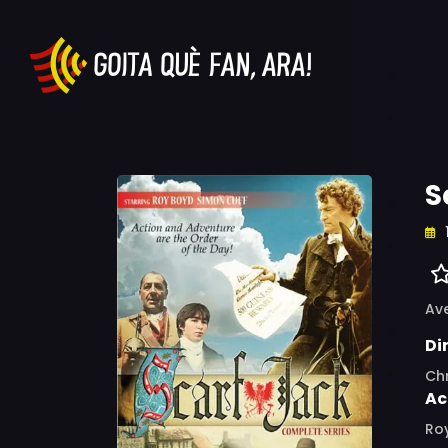
S
Av
Di
Ch
Ac
Roy