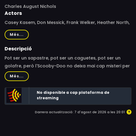
Charles August Nichols
Actors
Casey Kasem, Don Messick, Frank Welker, Heather North,
Pat Stevens
Més...
Descripció
Pot ser un sapastre, pot ser un caguetes, pot ser un
golafre, però l'Scooby-Doo no deixa mai cap misteri per
resoldre. Divertit, amable i amb un olfacte molt fi,
Més...
sobretot quan hi ha una pizza a la vora, aquest Gran
Danès t'ensenyarà què és la intriga i el suspens,
No disponible a cap plataforma de
t'acompanyarà per un munt d'aventures, però, sobretot,
streaming
et farà petar de riure! Les aparicions estel·lars de
Darrera actualització: 7 d'agost de 2026 a les 20:01
personatges com Dràcula i Frankenstein hi acaben de
posar la cirereta. Els fantasmes, les bruixes, els mags i
tots els malvats emmascarats ja poden començar a