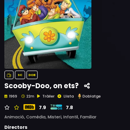
SC
DOB
Scooby-Doo, on ets?
Tràiler
Llista
Doblatge
1969
22m
7.9
7.8
Animació,
Comèdia,
Misteri,
Infantil,
Familiar
Directors